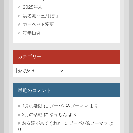
2025年末
浜名湖～三河旅行
カーペット変更
毎年恒例
カテゴリー
カ
テ
ゴ
リ
最近のコメント
ー
2月の活動
に
ブーパパ&ブーママ
より
2月の活動
に
ゆうちん
より
お友達が来てくれた
に
ブーパパ&ブーママ
よ
り