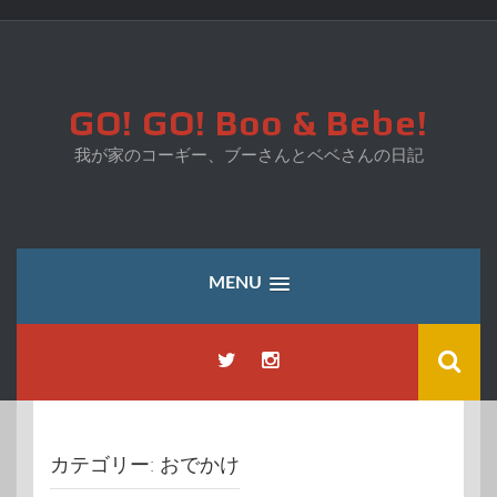
コ
ン
テ
ン
ツ
GO! GO! Boo & Bebe!
へ
ス
我が家のコーギー、ブーさんとベベさんの日記
キ
ッ
プ
MENU
カテゴリー:
おでかけ