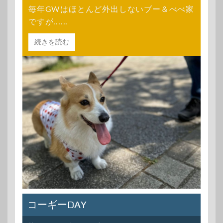
毎年GWはほとんど外出しないブー＆べべ家
ですが......
続きを読む
コーギーDAY