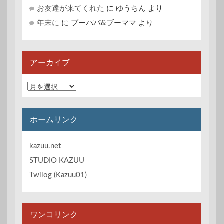
お友達が来てくれた
に
ゆうちん
より
年末に
に
ブーパパ&ブーママ
より
アーカイブ
ア
ー
カ
イ
ホームリンク
ブ
kazuu.net
STUDIO KAZUU
Twilog (Kazuu01)
ワンコリンク