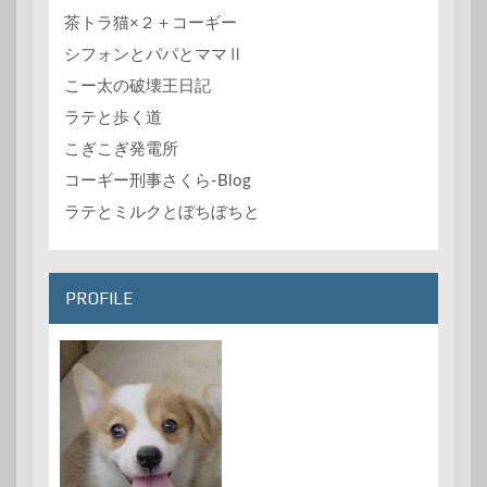
茶トラ猫×２＋コーギー
シフォンとパパとママⅡ
こー太の破壊王日記
ラテと歩く道
こぎこぎ発電所
コーギー刑事さくら-Blog
ラテとミルクとぼちぼちと
PROFILE