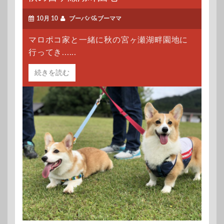
10月 10
ブーパパ&ブーママ
マロポコ家と一緒に秋の宮ヶ瀬湖畔園地に
行ってき......
続きを読む