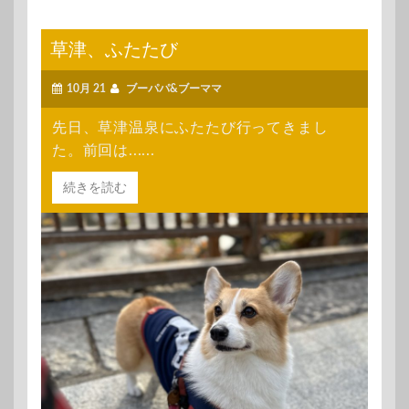
草津、ふたたび
10月 21
ブーパパ&ブーママ
先日、草津温泉にふたたび行ってきまし
た。前回は......
続きを読む