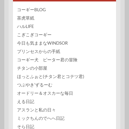
コーギーBLOG
茶虎草紙
ハルLIFE
こぎこぎコーギー
今日も気ままなWINDSOR
プリンセスからの手紙
コーギー犬 ピーター君の冒険
チタンの小部屋
ほっとふぉと(チタン君とコテツ君)
つぶやき’ずるーむ
オードリー＆オスカーな毎日
える日記
アスランと私の日々
ミックちんのでへへ日記
そら日記