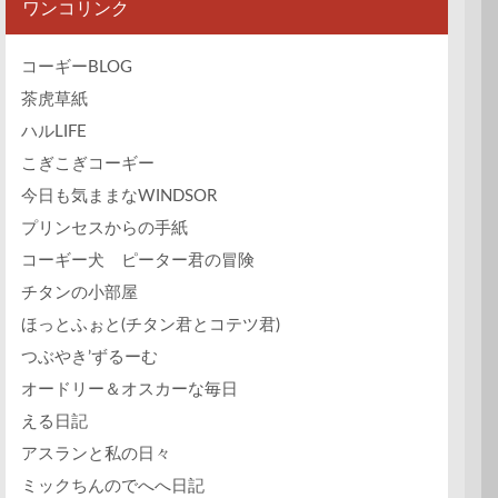
ワンコリンク
コーギーBLOG
茶虎草紙
ハルLIFE
こぎこぎコーギー
今日も気ままなWINDSOR
プリンセスからの手紙
コーギー犬 ピーター君の冒険
チタンの小部屋
ほっとふぉと(チタン君とコテツ君)
つぶやき’ずるーむ
オードリー＆オスカーな毎日
える日記
アスランと私の日々
ミックちんのでへへ日記