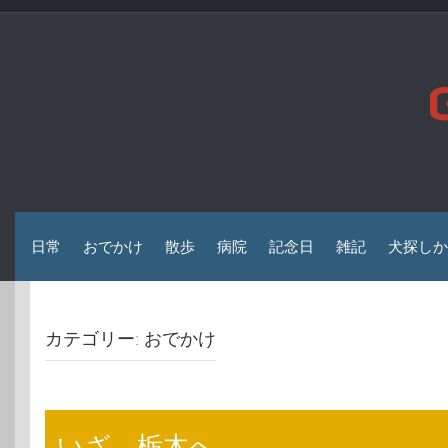
コ
ン
テ
ン
ツ
へ
ス
キ
ッ
プ
日常
おでかけ
散歩
病院
記念日
雑記
犬探しか
カテゴリー:
おでかけ
いざ、栃木へ