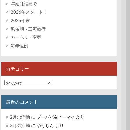
年始は福島で
2026年スタート！
2025年末
浜名湖～三河旅行
カーペット変更
毎年恒例
カテゴリー
カ
テ
ゴ
リ
最近のコメント
ー
2月の活動
に
ブーパパ&ブーママ
より
2月の活動
に
ゆうちん
より