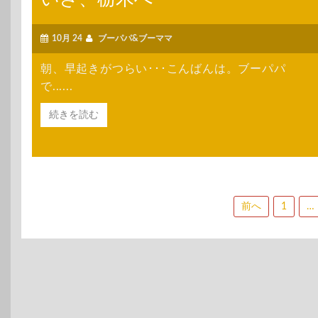
10月 24
ブーパパ&ブーママ
朝、早起きがつらい･･･こんばんは。ブーパパ
で......
続きを読む
投
前へ
1
…
稿
の
ペ
ー