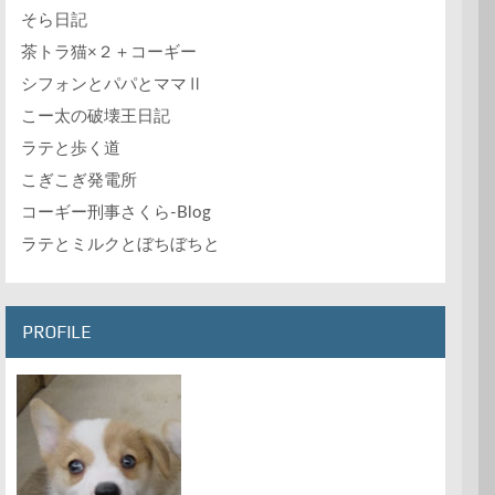
そら日記
茶トラ猫×２＋コーギー
シフォンとパパとママⅡ
こー太の破壊王日記
ラテと歩く道
こぎこぎ発電所
コーギー刑事さくら-Blog
ラテとミルクとぼちぼちと
PROFILE