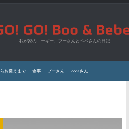
GO! GO! Boo & Bebe
我が家のコーギー、ブーさんとベベさんの日記
らお迎えまで
食事
ブーさん
べべさん