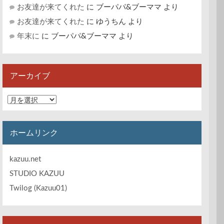
お友達が来てくれた
に
ブーパパ&ブーママ
より
お友達が来てくれた
に
ゆうちん
より
年末に
に
ブーパパ&ブーママ
より
アーカイブ
ア
ー
カ
イ
ホームリンク
ブ
kazuu.net
STUDIO KAZUU
Twilog (Kazuu01)