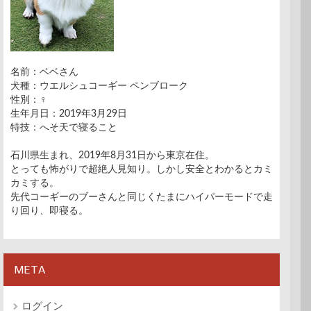
名前：ベベさん
犬種：ウエルシュコーギー ペンブローク
性別：♀
生年月日：2019年3月29日
特技：へそ天で寝ること
石川県生まれ、2019年8月31日から東京在住。
とっても怖がりで超絶人見知り。しかし安全とわかるとカミ
カミする。
先代コーギーのブーさんと同じくたまにハイパーモードで走
り回り、即寝る。
META
ログイン