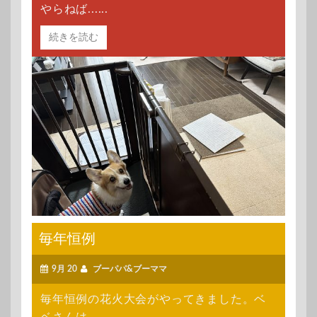
やらねば......
続きを読む
毎年恒例
9月 20
ブーパパ&ブーママ
毎年恒例の花火大会がやってきました。ベ
ベさんは......