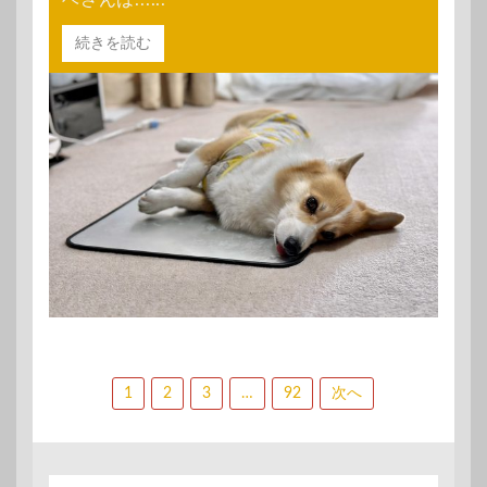
続きを読む
投
1
2
3
…
92
次へ
稿
の