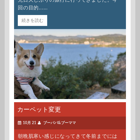
先日久しぶりの旅行に行ってきました。今
回の目的......
続きを読む
カーペット変更
10月 21
ブーパパ&ブーママ
朝晩肌寒い感じになってきて冬前までには