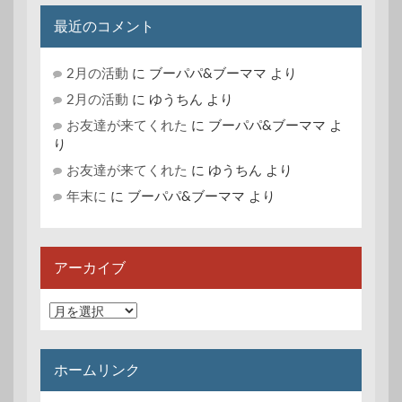
ゴ
リ
最近のコメント
ー
2月の活動
に
ブーパパ&ブーママ
より
2月の活動
に
ゆうちん
より
お友達が来てくれた
に
ブーパパ&ブーママ
よ
り
お友達が来てくれた
に
ゆうちん
より
年末に
に
ブーパパ&ブーママ
より
アーカイブ
ア
ー
カ
イ
ホームリンク
ブ