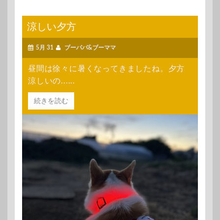
涼しい夕方
5月 31
ブーパパ&ブーママ
昼間は徐々に暑くなってきましたね。夕方
涼しいの......
続きを読む