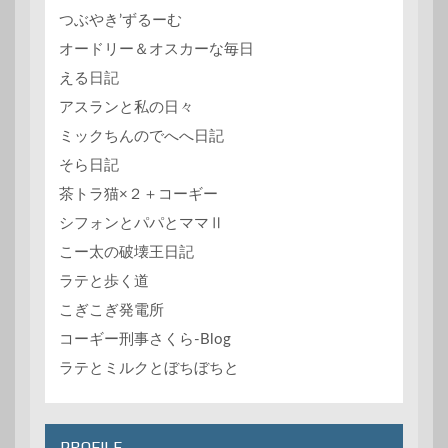
つぶやき’ずるーむ
オードリー＆オスカーな毎日
える日記
アスランと私の日々
ミックちんのでへへ日記
そら日記
茶トラ猫×２＋コーギー
シフォンとパパとママⅡ
こー太の破壊王日記
ラテと歩く道
こぎこぎ発電所
コーギー刑事さくら-Blog
ラテとミルクとぼちぼちと
PROFILE