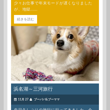
少々お仕事で年末モードが遅くなりました
が、地獄......
続きを読む
浜名湖～三河旅行
11月 27
ブーパパ&ブーママ