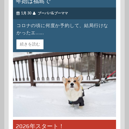
年始は福島で
1月 30
ブーパパ&ブーママ
コロナの頃に何度か予約して、結局行けな
かったエ......
続きを読む
2026年スタート！