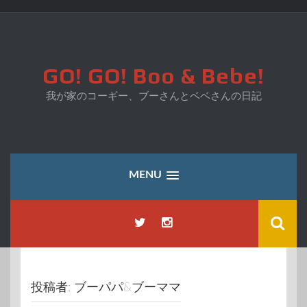
コ
ン
テ
ン
ツ
GO! GO! Boo & Bebe!
へ
ス
我が家のコーギー、ブーさんとベベさんの日記
キ
ッ
プ
MENU
投稿者:
ブーパパ&ブーママ