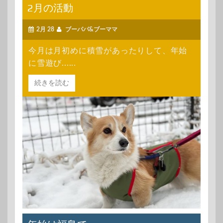
2月の活動
2月 28
ブーパパ&ブーママ
今月は月初めに積雪があったりして、年始
に雪遊び......
続きを読む