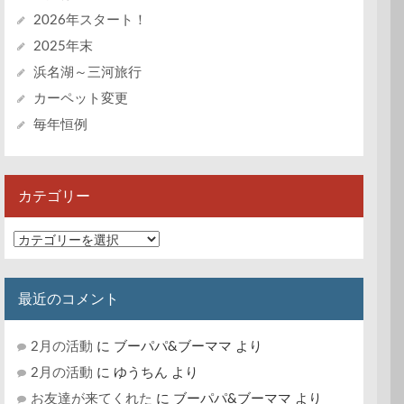
2026年スタート！
2025年末
浜名湖～三河旅行
カーペット変更
毎年恒例
カテゴリー
カ
テ
ゴ
リ
最近のコメント
ー
2月の活動
に
ブーパパ&ブーママ
より
2月の活動
に
ゆうちん
より
お友達が来てくれた
に
ブーパパ&ブーママ
より