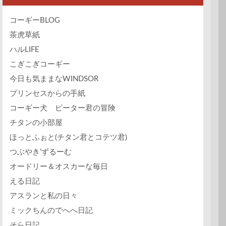
コーギーBLOG
茶虎草紙
ハルLIFE
こぎこぎコーギー
今日も気ままなWINDSOR
プリンセスからの手紙
コーギー犬 ピーター君の冒険
チタンの小部屋
ほっとふぉと(チタン君とコテツ君)
つぶやき’ずるーむ
オードリー＆オスカーな毎日
える日記
アスランと私の日々
ミックちんのでへへ日記
そら日記