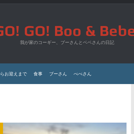
GO! GO! Boo & Bebe
我が家のコーギー、ブーさんとベベさんの日記
らお迎えまで
食事
ブーさん
べべさん