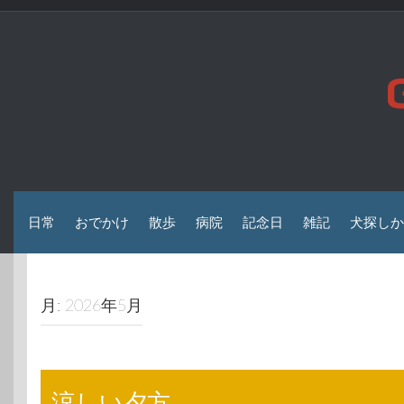
コ
ン
テ
ン
ツ
へ
ス
キ
ッ
プ
日常
おでかけ
散歩
病院
記念日
雑記
犬探しか
月:
2026年5月
涼しい夕方