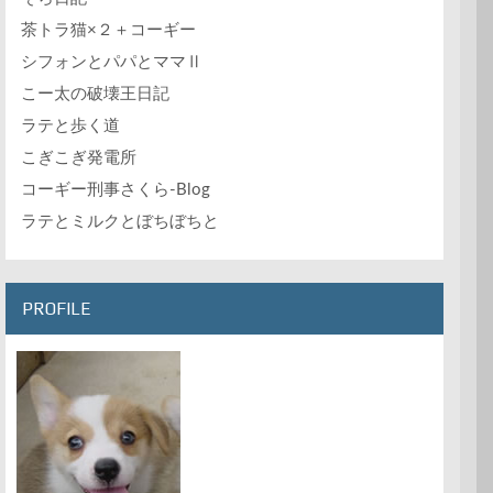
茶トラ猫×２＋コーギー
シフォンとパパとママⅡ
こー太の破壊王日記
ラテと歩く道
こぎこぎ発電所
コーギー刑事さくら-Blog
ラテとミルクとぼちぼちと
PROFILE