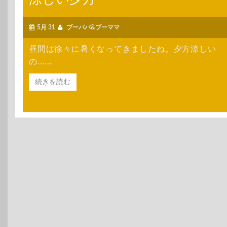
5月 31
ブーパパ&ブーママ
昼間は徐々に暑くなってきましたね。夕方涼しい
の......
続きを読む