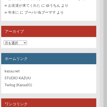
お友達が来てくれた
に
ゆうちん
より
年末に
に
ブーパパ&ブーママ
より
アーカイブ
ア
ー
カ
イ
ホームリンク
ブ
kazuu.net
STUDIO KAZUU
Twilog (Kazuu01)
ワンコリンク