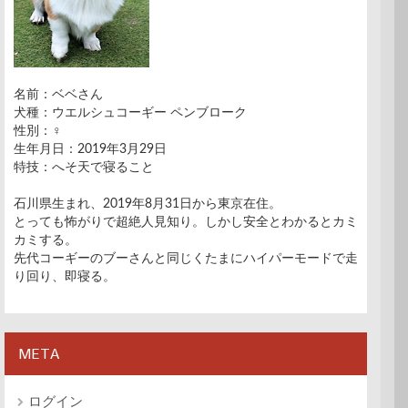
名前：ベベさん
犬種：ウエルシュコーギー ペンブローク
性別：♀
生年月日：2019年3月29日
特技：へそ天で寝ること
石川県生まれ、2019年8月31日から東京在住。
とっても怖がりで超絶人見知り。しかし安全とわかるとカミ
カミする。
先代コーギーのブーさんと同じくたまにハイパーモードで走
り回り、即寝る。
META
ログイン