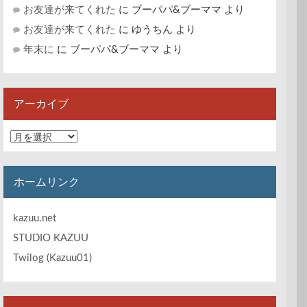
お友達が来てくれた
に
ブーパパ&ブーママ
より
お友達が来てくれた
に
ゆうちん
より
年末に
に
ブーパパ&ブーママ
より
アーカイブ
ア
ー
カ
イ
ホームリンク
ブ
kazuu.net
STUDIO KAZUU
Twilog (Kazuu01)