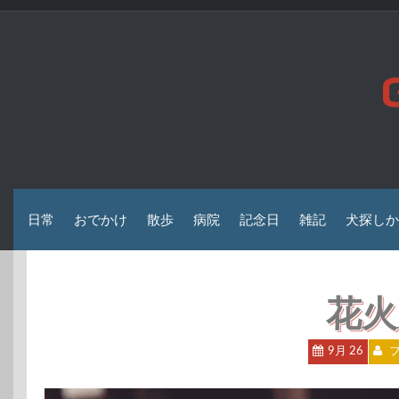
コ
ン
テ
ン
ツ
へ
ス
キ
ッ
プ
日常
おでかけ
散歩
病院
記念日
雑記
犬探しか
花火
9月 26