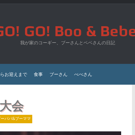
GO! GO! Boo & Bebe
我が家のコーギー、ブーさんとベベさんの日記
らお迎えまで
食事
ブーさん
べべさん
大会
ブーパパ&ブーママ