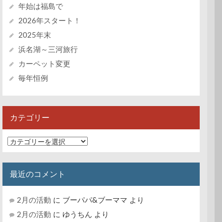
年始は福島で
2026年スタート！
2025年末
浜名湖～三河旅行
カーペット変更
毎年恒例
カテゴリー
カ
テ
ゴ
リ
最近のコメント
ー
2月の活動
に
ブーパパ&ブーママ
より
2月の活動
に
ゆうちん
より