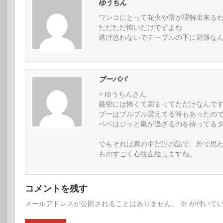
ゆうちん
ワンコにとって花火や雷が理解出来る
ただただ怖いだけですよね
逃げ惑わないでテーブルの下に避難な
ブーパパ
> ゆうちんさん
厳密には怖くて固まってただけなんで
ブーはブルブル震えてる時もあったの
ベベはジッと嵐が過ぎるのを待ってる
でもそれは家の中だけの話で、外で思
ものすごく右往左往しますね。
コメントを残す
メールアドレスが公開されることはありません。
※
が付いてい