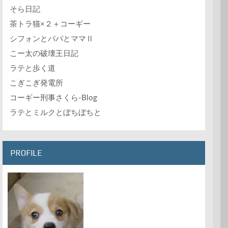
そら日記
茶トラ猫×２＋コーギー
シフォンとパパとママⅡ
こー太の破壊王日記
ラテと歩く道
こぎこぎ発電所
コーギー刑事さくら-Blog
ラテとミルクとぼちぼちと
PROFILE