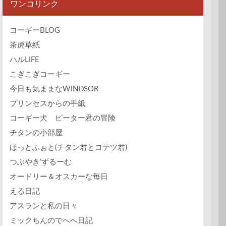
ワンコリンク
コーギーBLOG
茶虎草紙
ハルLIFE
こぎこぎコーギー
今日も気ままなWINDSOR
プリンセスからの手紙
コーギー犬 ピーター君の冒険
チタンの小部屋
ほっとふぉと(チタン君とコテツ君)
つぶやき’ずるーむ
オードリー＆オスカーな毎日
える日記
アスランと私の日々
ミックちんのでへへ日記