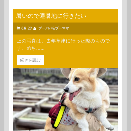
暑いので避暑地に行きたい
8月 29
ブーパパ&ブーママ
上の写真は、去年草津に行った際のもので
す。めち......
続きを読む