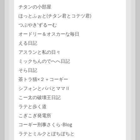
チタンの小部屋
ほっとふぉと(チタン君とコテツ君)
つぶやき’ずるーむ
オードリー＆オスカーな毎日
える日記
アスランと私の日々
ミックちんのでへへ日記
そら日記
茶トラ猫×２＋コーギー
シフォンとパパとママⅡ
こー太の破壊王日記
ラテと歩く道
こぎこぎ発電所
コーギー刑事さくら-Blog
ラテとミルクとぼちぼちと