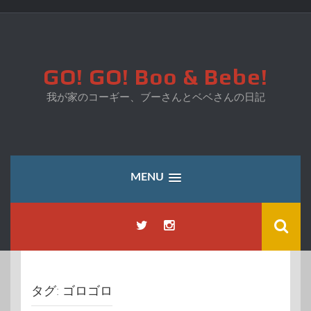
コ
ン
テ
ン
ツ
GO! GO! Boo & Bebe!
へ
ス
我が家のコーギー、ブーさんとベベさんの日記
キ
ッ
プ
MENU
タグ:
ゴロゴロ