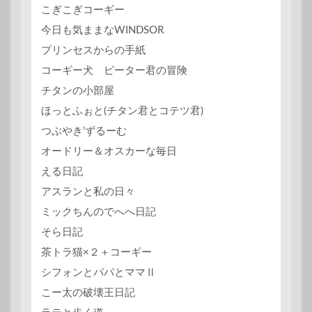
こぎこぎコーギー
今日も気ままなWINDSOR
プリンセスからの手紙
コーギー犬 ピーター君の冒険
チタンの小部屋
ほっとふぉと(チタン君とコテツ君)
つぶやき’ずるーむ
オードリー＆オスカーな毎日
える日記
アスランと私の日々
ミックちんのでへへ日記
そら日記
茶トラ猫×２＋コーギー
シフォンとパパとママⅡ
こー太の破壊王日記