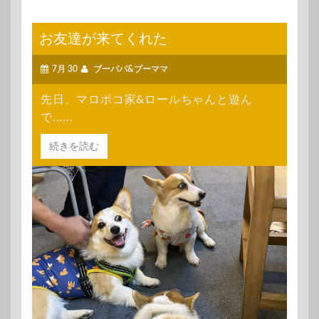
お友達が来てくれた
7月 30
ブーパパ&ブーママ
先日、マロポコ家&ロールちゃんと遊ん
で......
続きを読む