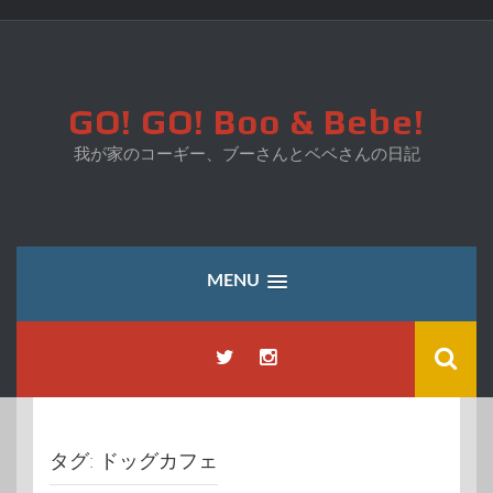
コ
ン
テ
ン
ツ
GO! GO! Boo & Bebe!
へ
ス
我が家のコーギー、ブーさんとベベさんの日記
キ
ッ
プ
MENU
タグ:
ドッグカフェ