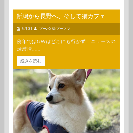
新潟から長野へ、そして猫カフェ
5月 31
ブーパパ&ブーママ
例年ではGWはどこにも行かず、ニュースの
渋滞情......
続きを読む