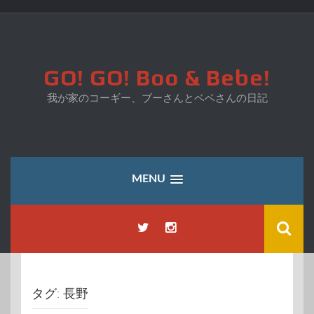
コ
ン
テ
ン
ツ
GO! GO! Boo & Bebe!
へ
ス
我が家のコーギー、ブーさんとベベさんの日記
キ
ッ
プ
MENU
タグ:
長野