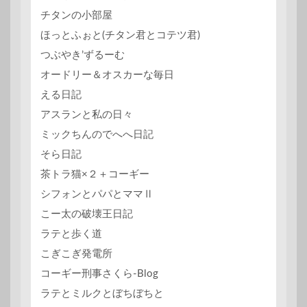
チタンの小部屋
ほっとふぉと(チタン君とコテツ君)
つぶやき’ずるーむ
オードリー＆オスカーな毎日
える日記
アスランと私の日々
ミックちんのでへへ日記
そら日記
茶トラ猫×２＋コーギー
シフォンとパパとママⅡ
こー太の破壊王日記
ラテと歩く道
こぎこぎ発電所
コーギー刑事さくら-Blog
ラテとミルクとぼちぼちと