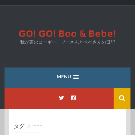
コ
ン
テ
ン
ツ
GO! GO! Boo & Bebe!
へ
ス
我が家のコーギー、ブーさんとベベさんの日記
キ
ッ
プ
MENU
タグ:
Airbnb