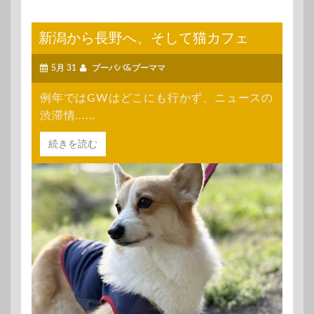
新潟から長野へ、そして猫カフェ
5月 31
ブーパパ&ブーママ
例年ではGWはどこにも行かず、ニュースの
渋滞情......
続きを読む