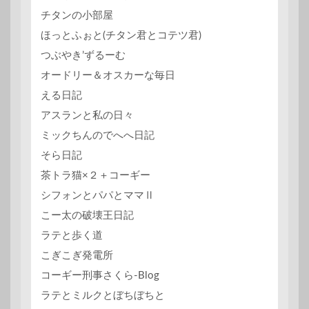
チタンの小部屋
ほっとふぉと(チタン君とコテツ君)
つぶやき’ずるーむ
オードリー＆オスカーな毎日
える日記
アスランと私の日々
ミックちんのでへへ日記
そら日記
茶トラ猫×２＋コーギー
シフォンとパパとママⅡ
こー太の破壊王日記
ラテと歩く道
こぎこぎ発電所
コーギー刑事さくら-Blog
ラテとミルクとぼちぼちと