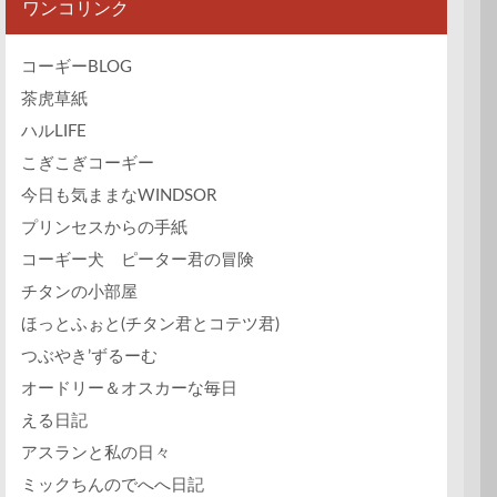
ワンコリンク
コーギーBLOG
茶虎草紙
ハルLIFE
こぎこぎコーギー
今日も気ままなWINDSOR
プリンセスからの手紙
コーギー犬 ピーター君の冒険
チタンの小部屋
ほっとふぉと(チタン君とコテツ君)
つぶやき’ずるーむ
オードリー＆オスカーな毎日
える日記
アスランと私の日々
ミックちんのでへへ日記