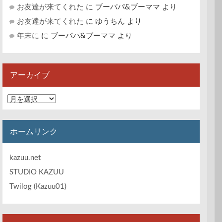
お友達が来てくれた
に
ブーパパ&ブーママ
より
お友達が来てくれた
に
ゆうちん
より
年末に
に
ブーパパ&ブーママ
より
アーカイブ
ア
ー
カ
イ
ホームリンク
ブ
kazuu.net
STUDIO KAZUU
Twilog (Kazuu01)