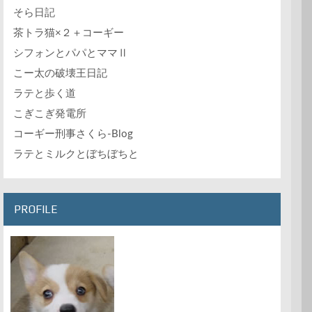
そら日記
茶トラ猫×２＋コーギー
シフォンとパパとママⅡ
こー太の破壊王日記
ラテと歩く道
こぎこぎ発電所
コーギー刑事さくら-Blog
ラテとミルクとぼちぼちと
PROFILE