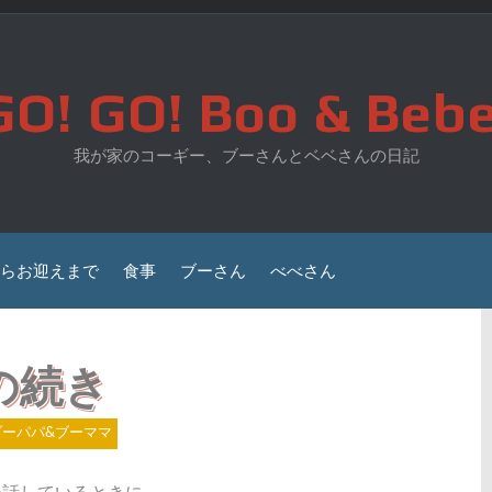
GO! GO! Boo & Bebe
我が家のコーギー、ブーさんとベベさんの日記
らお迎えまで
食事
ブーさん
べべさん
の続き
ブーパパ&ブーママ