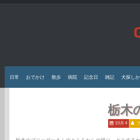
コ
ン
テ
ン
ツ
へ
ス
キ
ッ
プ
日常
おでかけ
散歩
病院
記念日
雑記
犬探しか
栃木
10月 4