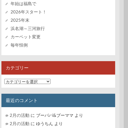
年始は福島で
2026年スタート！
2025年末
浜名湖～三河旅行
カーペット変更
毎年恒例
カテゴリー
カ
テ
ゴ
リ
最近のコメント
ー
2月の活動
に
ブーパパ&ブーママ
より
2月の活動
に
ゆうちん
より