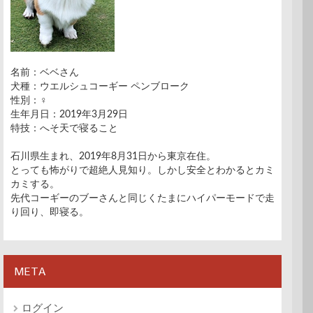
名前：ベベさん
犬種：ウエルシュコーギー ペンブローク
性別：♀
生年月日：2019年3月29日
特技：へそ天で寝ること
石川県生まれ、2019年8月31日から東京在住。
とっても怖がりで超絶人見知り。しかし安全とわかるとカミ
カミする。
先代コーギーのブーさんと同じくたまにハイパーモードで走
り回り、即寝る。
META
ログイン