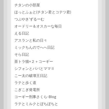
チタンの小部屋
ほっとふぉと(チタン君とコテツ君)
つぶやき’ずるーむ
オードリー＆オスカーな毎日
える日記
アスランと私の日々
ミックちんのでへへ日記
そら日記
茶トラ猫×２＋コーギー
シフォンとパパとママⅡ
こー太の破壊王日記
ラテと歩く道
こぎこぎ発電所
コーギー刑事さくら-Blog
ラテとミルクとぼちぼちと