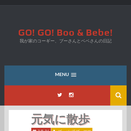
コ
ン
テ
ン
ツ
GO! GO! Boo & Bebe!
へ
ス
我が家のコーギー、ブーさんとベベさんの日記
キ
ッ
プ
MENU
元気に散歩