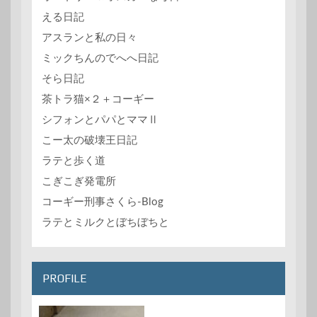
える日記
アスランと私の日々
ミックちんのでへへ日記
そら日記
茶トラ猫×２＋コーギー
シフォンとパパとママⅡ
こー太の破壊王日記
ラテと歩く道
こぎこぎ発電所
コーギー刑事さくら-Blog
ラテとミルクとぼちぼちと
PROFILE