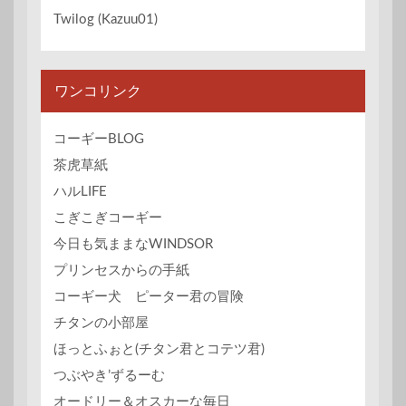
Twilog (Kazuu01)
ワンコリンク
コーギーBLOG
茶虎草紙
ハルLIFE
こぎこぎコーギー
今日も気ままなWINDSOR
プリンセスからの手紙
コーギー犬 ピーター君の冒険
チタンの小部屋
ほっとふぉと(チタン君とコテツ君)
つぶやき’ずるーむ
オードリー＆オスカーな毎日