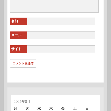
名前
メール
サイト
2026年8月
月
火
水
木
金
土
日