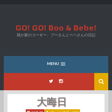
コ
ン
テ
ン
ツ
GO! GO! Boo & Bebe!
へ
ス
我が家のコーギー、ブーさんとベベさんの日記
キ
ッ
プ
MENU
大晦日